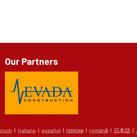
Our Partners
utsch
|
italiano
|
español
|
српски
|
română
|
日本語
|