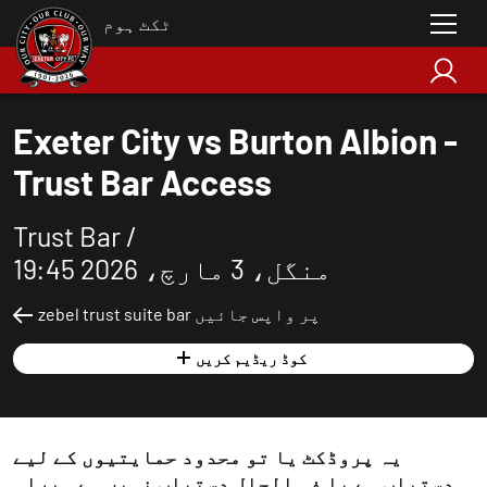
ٹکٹ ہوم
Exeter City vs Burton Albion -
Trust Bar Access
Trust Bar /
منگل، 3 مارچ، 2026 19:45
zebel trust suite bar پر واپس جائیں
کوڈ ریڈیم کریں
یہ پروڈکٹ یا تو محدود حمایتیوں کے لیے
دستیاب ہے یا فی الحال دستیاب نہیں ہے۔ براہ