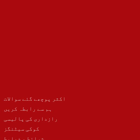
اکثر پوچھے گئے سوالات
ہم سے رابطہ کریں
رازداری کی پالیسی
کوکی سیٹنگز
شرائط و ضوابط