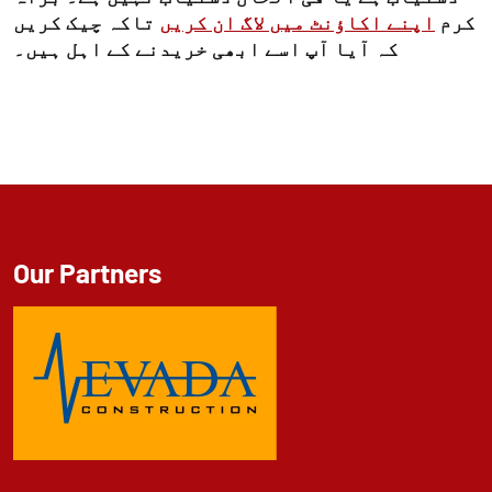
کرم
اپنے اکاؤنٹ میں لاگ ان کریں
تاکہ چیک کریں
کہ آیا آپ اسے ابھی خریدنے کے اہل ہیں۔
Our Partners