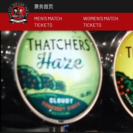
票务首页
MEN'S MATCH
WOMEN'S MATCH
TICKETS
TICKETS