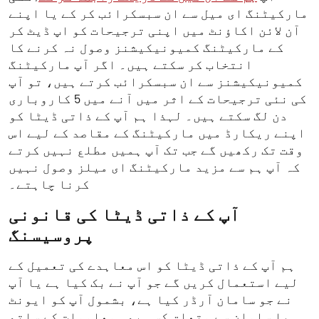
مارکیٹنگ ای میل سے ان سبسکرائب کر کے یا اپنے
آن لائن اکاؤنٹ میں اپنی ترجیحات کو اپ ڈیٹ کر
کے مارکیٹنگ کمیونیکیشنز وصول نہ کرنے کا
انتخاب کر سکتے ہیں۔ اگر آپ مارکیٹنگ
کمیونیکیشنز سے ان سبسکرائب کرتے ہیں، تو آپ
کی نئی ترجیحات کے اثر میں آنے میں 5 کاروباری
دن لگ سکتے ہیں۔ لہذا ہم آپ کے ذاتی ڈیٹا کو
اپنے ریکارڈ میں مارکیٹنگ کے مقاصد کے لیے اس
وقت تک رکھیں گے جب تک آپ ہمیں مطلع نہیں کرتے
کہ آپ ہم سے مزید مارکیٹنگ ای میلز وصول نہیں
کرنا چاہتے۔
آپ کے ذاتی ڈیٹا کی قانونی
پروسیسنگ
ہم آپ کے ذاتی ڈیٹا کو اس معاہدے کی تعمیل کے
لیے استعمال کریں گے جو آپ نے بک کیا ہے یا آپ
نے جو سامان آرڈر کیا ہے، بشمول آپ کو ایونٹ
یا سامان سے متعلق کسی بھی معلومات کے ساتھ