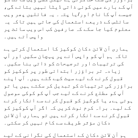
آپ کے بارے میں کوئی ذاتی ڈیٹا نہیں بتائے گی،
جیسے آپ کا نام اور/یا پتہ۔ یہ فائلیں پھر ویب
سائٹس کے ذریعے استعمال کی جاتی ہیں تاکہ یہ
معلوم کیا جا سکے کہ صارفین کب اس ویب سائٹ پر
واپس آتے ہیں۔
ہماری آن لائن دکان کوکیز کا استعمال کرتی ہے
تاکہ ہم آپ کو واپس آنے پر پہچان سکیں اور آپ
کی ترتیبات اور ترجیحات کو ذاتی بنا سکیں۔
زیادہ تر براؤزر ابتدائی طور پر کوکیز کو
قبول کرنے کے لیے سیٹ کیے گئے ہیں۔ آپ اپنے
براؤزر کی ترتیبات کو تبدیل کر سکتے ہیں یا تو
آپ کو مطلع کرنے کے لیے جب آپ کو کوکی موصول
ہوتی ہے، یا کوکیز کو قبول کرنے سے انکار کرنے
کے لیے۔ براہ کرم نوٹ کریں کہ اگر آپ کوکیز کو
قبول کرنے سے انکار کرتے ہیں تو ہماری آن لائن
دکان مؤثر طریقے سے کام نہیں کر سکتی۔
ہم آن لائن دکان کے استعمال کی نگرانی کے لیے