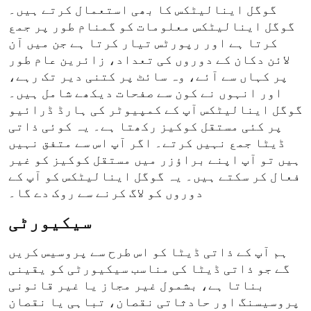
گوگل اینالیٹکس کا بھی استعمال کرتے ہیں۔
گوگل اینالیٹکس معلومات کو گمنام طور پر جمع
کرتا ہے اور رپورٹس تیار کرتا ہے جن میں آن
لائن دکان کے دوروں کی تعداد، زائرین عام طور
پر کہاں سے آئے، وہ سائٹ پر کتنی دیر تک رہے،
اور انہوں نے کون سے صفحات دیکھے شامل ہیں۔
گوگل اینالیٹکس آپ کے کمپیوٹر کی ہارڈ ڈرائیو
پر کئی مستقل کوکیز رکھتا ہے۔ یہ کوئی ذاتی
ڈیٹا جمع نہیں کرتے۔ اگر آپ اس سے متفق نہیں
ہیں تو آپ اپنے براؤزر میں مستقل کوکیز کو غیر
فعال کر سکتے ہیں۔ یہ گوگل اینالیٹکس کو آپ کے
دوروں کو لاگ کرنے سے روک دے گا۔
سیکیورٹی
ہم آپ کے ذاتی ڈیٹا کو اس طرح سے پروسیس کریں
گے جو ذاتی ڈیٹا کی مناسب سیکیورٹی کو یقینی
بناتا ہے، بشمول غیر مجاز یا غیر قانونی
پروسیسنگ اور حادثاتی نقصان، تباہی یا نقصان