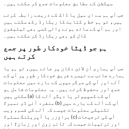
سیکشن کے مطابق معلومات جمع کر سکتے ہیں۔
جب آپ ہم سے ای میل یا ڈاک کے ذریعے رابطہ کرتے
ہیں، تو ہم خط و کتابت کا ریکارڈ رکھ سکتے ہیں
اور ہم آپ کے ساتھ ہونے والی کسی بھی ٹیلیفون
کال کو بھی ریکارڈ کر سکتے ہیں۔
ہم جو ڈیٹا خودکار طور پر جمع
کرتے ہیں
جب آپ ہماری آن لائن دکان پر جاتے ہیں، تو ہم یا
ہمارے جانب سے تیسرے فریق خودکار طور پر آپ کے
آلے اور آپ کی سرگرمیوں کے بارے میں معلومات
جمع اور محفوظ کرتے ہیں۔ یہ معلومات شامل ہو
سکتی ہیں (a) آپ کے کمپیوٹر یا دیگر آلے کا
منفرد آئی ڈی نمبر؛ (b) آپ کے آلے کے بارے میں
تکنیکی معلومات جیسے کہ آلے کی قسم، ویب
براؤزر یا آپریٹنگ سسٹم؛ (c) آپ کی ترجیحات
اور ترتیبات جیسے کہ ٹائم زون اور زبان؛ اور