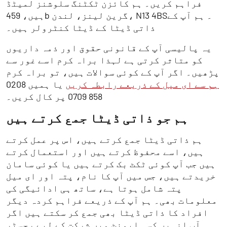
فراہم کریں۔ ہم کائزن ٹکٹنگ سلوشنز لمیٹڈ
ہیں، 459b گرین لینز، لندن، N13 4BS۔ ہم آپ کے
ذاتی ڈیٹا کے ڈیٹا کنٹرولر ہیں۔
یہ پالیسی آپ کے قانونی حقوق اور ذمہ داریوں
کو متاثر کرتی ہے لہذا براہ کرم اسے غور سے
پڑھیں۔ اگر آپ کے کوئی سوالات ہیں، تو براہ کرم
ہم سے ای میل کے ذریعے رابطہ کریں
یا ہمیں 0208
858 0709 پر کال کریں۔
ہم جو ذاتی ڈیٹا جمع کرتے ہیں
ہم ذاتی ڈیٹا جمع کرتے ہیں، اس پر عمل کرتے
ہیں، اسے محفوظ کرتے ہیں اور استعمال کرتے
ہیں جب آپ کوئی ٹکٹ بک کرتے ہیں یا کوئی سامان
خریدتے ہیں، جس میں آپ کا نام، پتہ اور ای میل
پتہ شامل ہوتا ہے، ساتھ ہی ادائیگی کی
معلومات بھی۔ ہم آپ کے ذریعے فراہم کردہ دیگر
افراد کا ذاتی ڈیٹا بھی جمع کر سکتے ہیں اگر
آپ انہیں کسی ایونٹ میں شرکت کے لیے رجسٹر