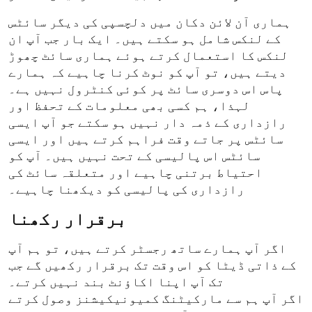
ہماری آن لائن دکان میں دلچسپی کی دیگر سائٹس
کے لنکس شامل ہو سکتے ہیں۔ ایک بار جب آپ ان
لنکس کا استعمال کرتے ہوئے ہماری سائٹ چھوڑ
دیتے ہیں، تو آپ کو نوٹ کرنا چاہیے کہ ہمارے
پاس اس دوسری سائٹ پر کوئی کنٹرول نہیں ہے۔
لہذا، ہم کسی بھی معلومات کے تحفظ اور
رازداری کے ذمہ دار نہیں ہو سکتے جو آپ ایسی
سائٹس پر جاتے وقت فراہم کرتے ہیں اور ایسی
سائٹس اس پالیسی کے تحت نہیں ہیں۔ آپ کو
احتیاط برتنی چاہیے اور متعلقہ سائٹ کی
رازداری کی پالیسی کو دیکھنا چاہیے۔
برقرار رکھنا
اگر آپ ہمارے ساتھ رجسٹر کرتے ہیں، تو ہم آپ
کے ذاتی ڈیٹا کو اس وقت تک برقرار رکھیں گے جب
تک آپ اپنا اکاؤنٹ بند نہیں کرتے۔
اگر آپ ہم سے مارکیٹنگ کمیونیکیشنز وصول کرتے