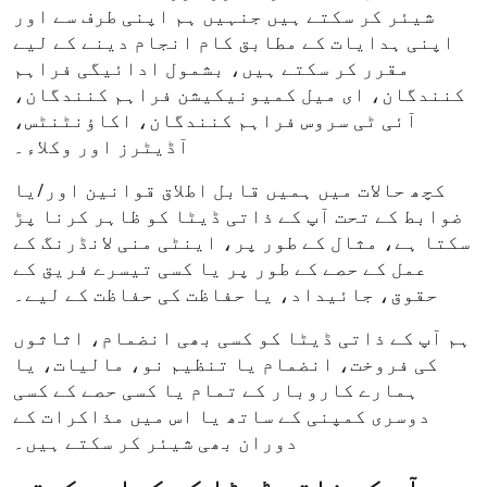
شیئر کر سکتے ہیں جنہیں ہم اپنی طرف سے اور
اپنی ہدایات کے مطابق کام انجام دینے کے لیے
مقرر کر سکتے ہیں، بشمول ادائیگی فراہم
کنندگان، ای میل کمیونیکیشن فراہم کنندگان،
آئی ٹی سروس فراہم کنندگان، اکاؤنٹنٹس،
آڈیٹرز اور وکلاء۔
کچھ حالات میں ہمیں قابل اطلاق قوانین اور/یا
ضوابط کے تحت آپ کے ذاتی ڈیٹا کو ظاہر کرنا پڑ
سکتا ہے، مثال کے طور پر، اینٹی منی لانڈرنگ کے
عمل کے حصے کے طور پر یا کسی تیسرے فریق کے
حقوق، جائیداد، یا حفاظت کی حفاظت کے لیے۔
ہم آپ کے ذاتی ڈیٹا کو کسی بھی انضمام، اثاثوں
کی فروخت، انضمام یا تنظیم نو، مالیات، یا
ہمارے کاروبار کے تمام یا کسی حصے کے کسی
دوسری کمپنی کے ساتھ یا اس میں مذاکرات کے
دوران بھی شیئر کر سکتے ہیں۔