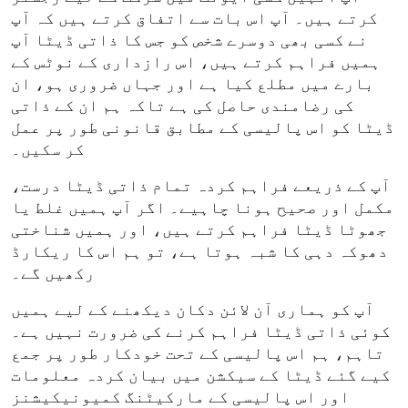
کرتے ہیں۔ آپ اس بات سے اتفاق کرتے ہیں کہ آپ
نے کسی بھی دوسرے شخص کو جس کا ذاتی ڈیٹا آپ
ہمیں فراہم کرتے ہیں، اس رازداری کے نوٹس کے
بارے میں مطلع کیا ہے اور جہاں ضروری ہو، ان
کی رضامندی حاصل کی ہے تاکہ ہم ان کے ذاتی
ڈیٹا کو اس پالیسی کے مطابق قانونی طور پر عمل
کر سکیں۔
آپ کے ذریعے فراہم کردہ تمام ذاتی ڈیٹا درست،
مکمل اور صحیح ہونا چاہیے۔ اگر آپ ہمیں غلط یا
جھوٹا ڈیٹا فراہم کرتے ہیں، اور ہمیں شناختی
دھوکہ دہی کا شبہ ہوتا ہے، تو ہم اس کا ریکارڈ
رکھیں گے۔
آپ کو ہماری آن لائن دکان دیکھنے کے لیے ہمیں
کوئی ذاتی ڈیٹا فراہم کرنے کی ضرورت نہیں ہے۔
تاہم، ہم اس پالیسی کے تحت خودکار طور پر جمع
کیے گئے ڈیٹا کے سیکشن میں بیان کردہ معلومات
اور اس پالیسی کے مارکیٹنگ کمیونیکیشنز