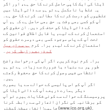
ڈیٹا کی ایک کاپی حاصل کرنے کا حق ہے، اور اگر
یہ غلط یا نامکمل ہے تو ہم سے ذاتی ڈیٹا میں
غلطیوں کو درست کرنے کا مطالبہ کرنے کا حق ہے۔
آپ کو کسی بھی وقت یہ حق بھی حاصل ہے کہ ہم آپ
کے ذاتی ڈیٹا کو حذف کر دیں۔ ان حقوق کو
استعمال کرنے کے لیے، یا قابل اطلاق قوانین کے
تحت آپ کے پاس موجود کسی بھی دوسرے حقوق کو
استعمال کرنے کے لیے، براہ کرم
ہم سے ای میل
کے ذریعے رابطہ کریں
۔
براہ کرم نوٹ کریں، اگر آپ کی درخواست واضح
طور پر بے بنیاد یا ضرورت سے زیادہ ہے تو ہم
انتظامی فیس وصول کرنے کا حق محفوظ رکھتے
ہیں۔
اگر آپ کو اس پالیسی کے حوالے سے یا بصورت
دیگر ہمارے ذریعے آپ کے ذاتی ڈیٹا کی
پروسیسنگ کے حوالے سے کوئی شکایات ہیں، تو آپ
کو برطانیہ کی نگران اتھارٹی سے رابطہ کرنا
چاہیے: انفارمیشن کمشنر (www.ico.org.uk)۔