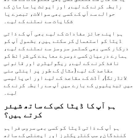
رابطہ کرنے کے لیے، اور ایونٹ یا سامان کے
حوالے سے آپ کے کسی بھی سوالات، تبصرے یا
شکایات سے نمٹنے کے لیے۔
ہم اپنے جائز مفادات کے لیے بھی آپ کے ذاتی
ڈیٹا کو استعمال کر سکتے ہیں، بشمول آپ کو
درکار کسی بھی کسٹمر سروسز سے نمٹنے کے لیے،
ہمارے درمیان کسی دوسرے معاہدے کی شرائط کو
نافذ کرنے کے لیے، ریگولیٹری اور قانونی
مقاصد کے لیے (مثال کے طور پر اینٹی منی
لانڈرنگ)، آڈٹ کے مقاصد کے لیے اور اس پالیسی
میں تبدیلیوں کے بارے میں آپ سے رابطہ کرنے کے
لیے۔
ہم آپ کا ڈیٹا کس کے ساتھ شیئر
کرتے ہیں؟
ہم آپ کے ذاتی ڈیٹا کو کسی بھی سروس فراہم
کنندگان، سب کنٹریکٹرز اور ایجنٹس کے ساتھ