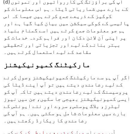
(d) آپ کی براؤزنگ کی کارروائیوں اور نمونوں
کے بارے میں شماریاتی ڈیٹا۔ ہم اس معلومات کو
کوکیز کے ذریعے جمع کرتے ہیں جیسا کہ اس
پالیسی کے کوکی سیکشن میں بیان کیا گیا ہے اور
ہم جو معلومات جمع کرتے ہیں اسے گمنام بنیاد
پر اپنی آن لائن دکان اور فراہم کردہ خدمات کو
بہتر بنانے کے لیے اور تجزیاتی اور تحقیقی
مقاصد کے لیے استعمال کرتے ہیں۔
مارکیٹنگ کمیونیکیشنز
اگر آپ ہم سے مارکیٹنگ کمیونیکیشنز وصول کرنے
کے لیے رضامندی دیتے ہیں تو آپ اپنے ڈیٹا کی
پروسیسنگ کے لیے رضامندی دیتے ہیں تاکہ آپ کو
ایسی کمیونیکیشنز بھیجی جا سکیں، جن میں نیوز
لیٹرز، بلاگ پوسٹس، سروے اور نئے ایونٹس کے
بارے میں معلومات شامل ہو سکتی ہیں۔ ہم آپ کی
رضامندی کا ریکارڈ رکھتے ہیں۔
آپ
ہم سے ای میل کے ذریعے رابطہ کر کے
, کسی