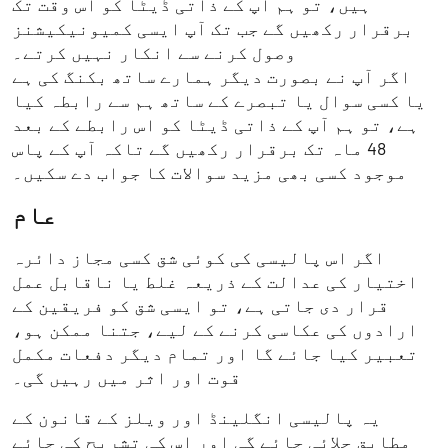
ہیں، تو ہم آپ کے ذاتی ڈیٹا کو اس وقت تک
برقرار رکھیں گے جب تک آپ ایسی کمیونیکیشنز
وصول کرنے سے انکار نہیں کرتے۔
اگر آپ نے بصورت دیگر ہمارے ساتھ بکنگ کی ہے
یا کسی سوال یا تبصرے کے ساتھ ہم سے رابطہ کیا
ہے، تو ہم آپ کے ذاتی ڈیٹا کو اس رابطے کے بعد
48 ماہ تک برقرار رکھیں گے تاکہ آپ کے پاس
موجود کسی بھی مزید سوالات کا جواب دے سکیں۔
عام
اگر اس پالیسی کی کوئی شق کسی مجاز دائرہ
اختیار کی عدالت کے ذریعہ غلط یا ناقابل عمل
قرار دی جاتی ہے، تو ایسی شق کو فریقین کے
ارادوں کی عکاسی کرنے کے لیے، جتنا ممکن ہو،
تعبیر کیا جائے گا اور تمام دیگر دفعات مکمل
قوت اور اثر میں رہیں گی۔
یہ پالیسی انگلینڈ اور ویلز کے قانون کے
مطابق چلائی جائے گی اور اس کی تشریح کی جائے