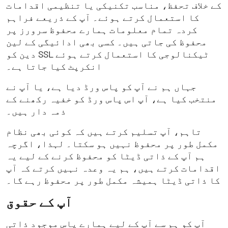
کے خلاف تحفظ، مناسب تکنیکی یا تنظیمی اقدامات
کا استعمال کرتے ہوئے۔ آپ کے ذریعے فراہم
کردہ تمام معلومات ہمارے محفوظ سرورز پر
محفوظ کی جاتی ہیں۔ کسی بھی ادائیگی کے لین
دین کو SSL ٹیکنالوجی کا استعمال کرتے ہوئے
انکرپٹ کیا جاتا ہے۔
جہاں ہم نے آپ کو پاس ورڈ دیا ہے، یا آپ نے
منتخب کیا ہے، آپ اس پاس ورڈ کو خفیہ رکھنے کے
ذمہ دار ہیں۔
تاہم، آپ تسلیم کرتے ہیں کہ کوئی بھی نظام
مکمل طور پر محفوظ نہیں ہو سکتا۔ لہذا، اگرچہ
ہم آپ کے ذاتی ڈیٹا کو محفوظ کرنے کے لیے یہ
اقدامات کرتے ہیں، ہم یہ وعدہ نہیں کرتے کہ آپ
کا ذاتی ڈیٹا ہمیشہ مکمل طور پر محفوظ رہے گا۔
آپ کے حقوق
آپ کو ہم سے آپ کے لیے ہمارے پاس موجود ذاتی