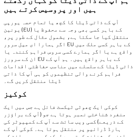
ہم آپ کے ذاتی ڈیٹا کو کہاں رکھتے
ہیں اور پروسیس کرتے ہیں
آپ کے ذاتی ڈیٹا کا کچھ یا تمام حصہ یورپی
یونین (EU) کے باہر کسی بھی وجہ سے محفوظ یا
منتقل کیا جا سکتا ہے، بشمول مثال کے طور پر،
اگر ہمارا ای میل سرور EU کے باہر کسی ملک میں
واقع ہے یا اگر ہمارے کسی سروس فراہم کنندہ یا
ان کے سرورز EU کے باہر واقع ہیں۔ ہم آپ کے
ذاتی ڈیٹا کے سلسلے میں مناسب حفاظتی اقدامات
فراہم کرنے والی تنظیموں کو ہی آپ کا ذاتی
ڈیٹا منتقل کریں گے۔
کوکیز
کوکی ایک چھوٹی ٹیکسٹ فائل ہے جس میں ایک
منفرد شناختی نمبر ہوتا ہے جو (آپ کے براؤزر
کے ذریعے) کسی ویب سائٹ سے آپ کے کمپیوٹر کی
ہارڈ ڈرائیو پر منتقل ہوتا ہے۔ کوکی آپ کے
براؤزر کی شناخت کرتی ہے لیکن کسی ویب سائٹ کو