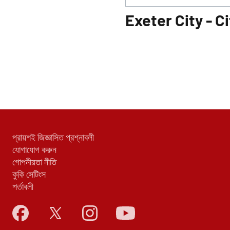
Exeter City - Ci
প্রায়শই জিজ্ঞাসিত প্রশ্নাবলী
যোগাযোগ করুন
গোপনীয়তা নীতি
কুকি সেটিংস
শর্তাবলী