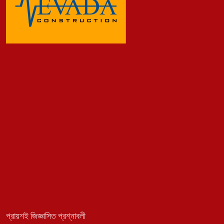
প্রায়শই জিজ্ঞাসিত প্রশ্নাবলী