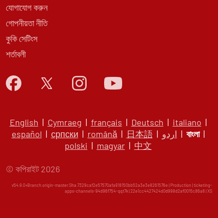
যোগাযোগ করুন
গোপনীয়তা নীতি
কুকি সেটিংস
শর্তাবলী
English
|
Cymraeg
|
français
|
Deutsch
|
italiano
|
español
|
српски
|
română
|
日本語
|
اردو
|
বাংলা
|
polski
|
magyar
|
中文
© কপিরাইট 2026
v54.9.0+Branch.origin-master.Sha.7329caf2e57570afa918150bb52a3e3e8261576e | Production | ticketing-
apps-channels-94d96f754-qqt7k | 22e1cc4427424d0d998d2af0015c86a8 |
XS