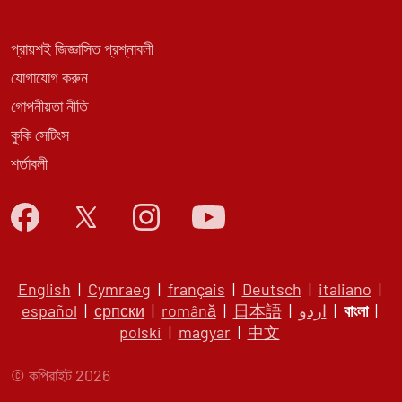
প্রায়শই জিজ্ঞাসিত প্রশ্নাবলী
যোগাযোগ করুন
গোপনীয়তা নীতি
কুকি সেটিংস
শর্তাবলী
English
|
Cymraeg
|
français
|
Deutsch
|
italiano
|
español
|
српски
|
română
|
日本語
|
اردو
|
বাংলা
|
polski
|
magyar
|
中文
© কপিরাইট 2026