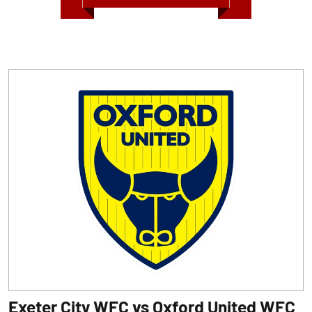
Exeter City WFC vs Oxford United WFC