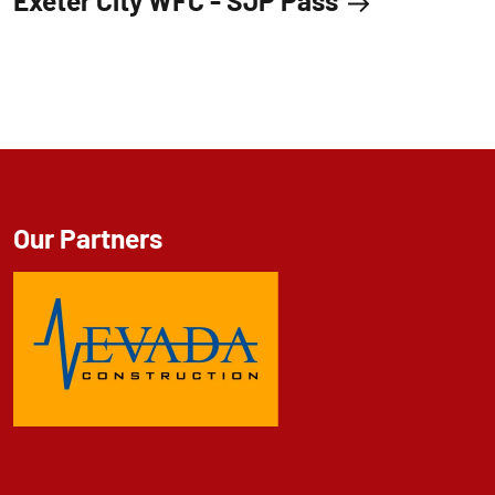
Exeter City WFC - SJP Pass
Our Partners