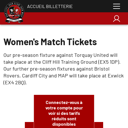
ACCUEIL BILLETTERIE
Women's Match Tickets
Our pre-season fixture against Torquay United will
take place at the Cliff Hill Training Ground (EX5 1DP).
Our further pre-season fixtures against Bristol
Rovers, Cardiff City and MAP will take place at Exwick
(EX4 2BQ).
Connectez-vous à
votre compte pour
voir si des tarifs
réduits sont
disponibles