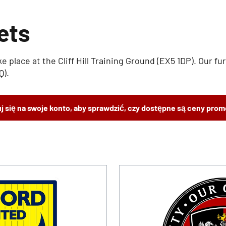
ets
e place at the Cliff Hill Training Ground (EX5 1DP). Our f
Q).
j się na swoje konto, aby sprawdzić, czy dostępne są ceny pro