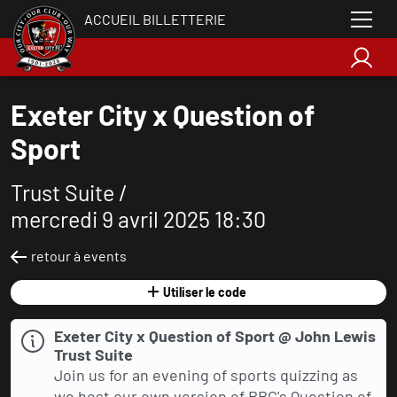
ACCUEIL BILLETTERIE
Exeter City x Question of
Sport
Trust Suite /
mercredi 9 avril 2025 18:30
retour à events
Utiliser le code
Exeter City x Question of Sport @ John Lewis
Trust Suite
Join us for an evening of sports quizzing as
we host our own version of BBC's Question of