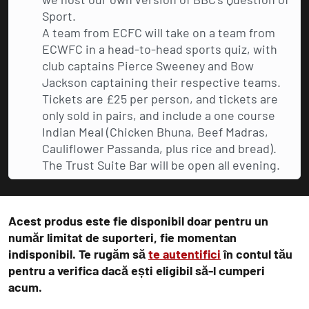
Sport.
A team from ECFC will take on a team from
ECWFC in a head-to-head sports quiz, with
club captains Pierce Sweeney and Bow
Jackson captaining their respective teams.
Tickets are £25 per person, and tickets are
only sold in pairs, and include a one course
Indian Meal (Chicken Bhuna, Beef Madras,
Cauliflower Passanda, plus rice and bread).
The Trust Suite Bar will be open all evening.
Acest produs este fie disponibil doar pentru un
număr limitat de suporteri, fie momentan
indisponibil. Te rugăm să
te autentifici
în contul tău
pentru a verifica dacă ești eligibil să-l cumperi
acum.