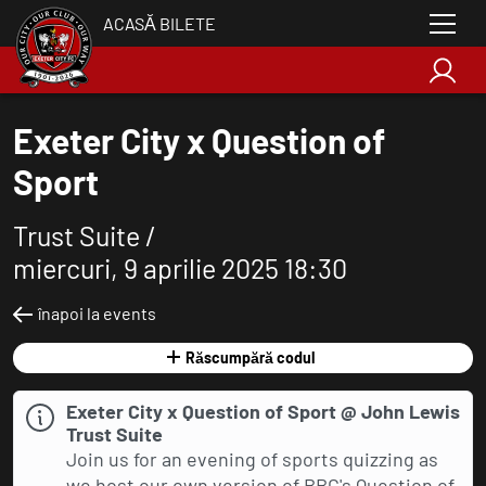
ACASĂ BILETE
Exeter City x Question of
Sport
Trust Suite /
miercuri, 9 aprilie 2025 18:30
înapoi la events
Răscumpără codul
Exeter City x Question of Sport @ John Lewis
Trust Suite
Join us for an evening of sports quizzing as
we host our own version of BBC's Question of