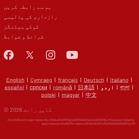
ہم سے رابطہ کریں
رازداری کی پالیسی
کوکی سیٹنگز
شرائط و ضوابط
English
|
Cymraeg
|
français
|
Deutsch
|
italiano
|
|
বাংলা
|
اردو
|
日本語
|
română
|
српски
|
español
polski
|
magyar
|
中文
© کاپی رائٹ 2026
v54.9.0+Branch.origin-master.Sha.7329caf2e57570afa918150bb52a3e3e8261576e | Production | ticketing-
apps-channels-94d96f754-4wwns | 46146d7348744f829582981b3bff97a2 |
XS