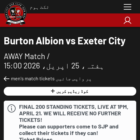
ٹکٹ ہوم
Burton Albion vs Exeter City
AWAY Match /
ہفتہ، 25 اپریل، 2026 15:00
men's match tickets پر واپس جائیں
کوڈ ریڈیم کریں
FINAL 200 STANDING TICKETS, LIVE AT 1PM,
APRIL 21. WE WILL RECEIVE NO FURTHER
TICKETS!
Please can supporters come to SJP and
collect their tickets if they can!
Ticket Prices