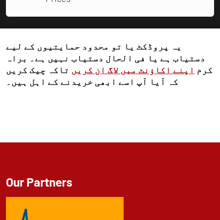
یہ پروڈکٹ یا تو محدود حمایتیوں کے لیے
دستیاب ہے یا فی الحال دستیاب نہیں ہے۔ براہ
کرم
اپنے اکاؤنٹ میں لاگ ان کریں
تاکہ چیک کریں
کہ آیا آپ اسے ابھی خریدنے کے اہل ہیں۔
Our Partners