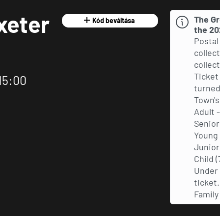
xeter
The Gr
Kód beváltása
the 20
Postal 
collec
collect
Ticket
15:00
turned
Town's
Adult 
Senior
Young A
Junior 
Child (
Under 
ticket
Family 