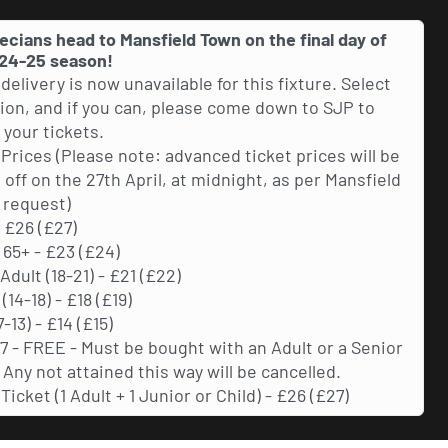
ecians head to Mansfield Town on the final day of
24-25 season!
delivery is now unavailable for this fixture. Select
tion, and if you can, please come down to SJP to
 your tickets.
 Prices (Please note: advanced ticket prices will be
 off on the 27th April, at midnight, as per Mansfield
 request)
- £26 (£27)
 65+ - £23 (£24)
dult (18-21) - £21 (£22)
(14-18) - £18 (£19)
7-13) - £14 (£15)
7 - FREE - Must be bought with an Adult or a Senior
. Any not attained this way will be cancelled.
Ticket (1 Adult + 1 Junior or Child) - £26 (£27)