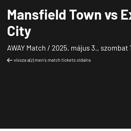
Mansfield Town vs E
City
AWAY Match /
2025. május 3., szombat 
vissza a(z) men's match tickets oldalra