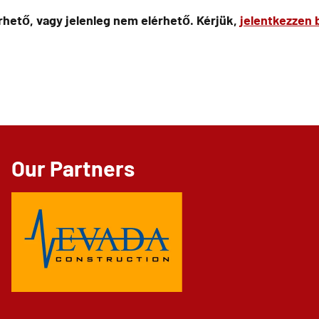
hető, vagy jelenleg nem elérhető. Kérjük,
jelentkezzen 
Our Partners