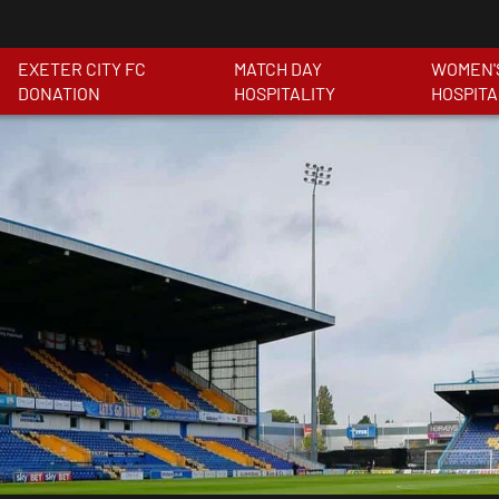
EXETER CITY FC
MATCH DAY
WOMEN'
DONATION
HOSPITALITY
HOSPITA