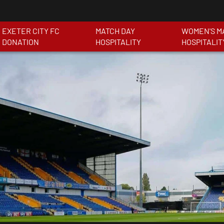
EXETER CITY FC
MATCH DAY
WOMEN'S M
DONATION
HOSPITALITY
HOSPITALIT