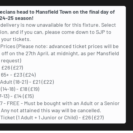
ecians head to Mansfield Town on the final day of
24-25 season!
delivery is now unavailable for this fixture. Select
tion, and if you can, please come down to SJP to
 your tickets.
 Prices (Please note: advanced ticket prices will be
 off on the 27th April, at midnight, as per Mansfield
 request)
- £26 (£27)
 65+ - £23 (£24)
dult (18-21) - £21 (£22)
(14-18) - £18 (£19)
7-13) - £14 (£15)
7 - FREE - Must be bought with an Adult or a Senior
. Any not attained this way will be cancelled.
Ticket (1 Adult + 1 Junior or Child) - £26 (£27)