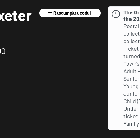
xeter
The Gr
Răscumpără codul
the 20
Postal 
collec
collect
Ticket
00
turned
Town's
Adult 
Senior
Young A
Junior 
Child (
Under 
ticket
Family 