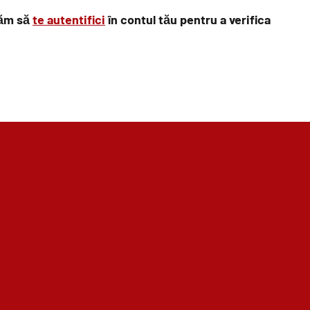
găm să
te autentifici
în contul tău pentru a verifica