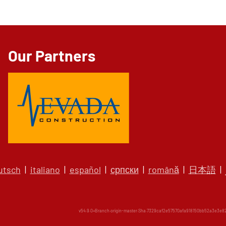
Our Partners
utsch
|
italiano
|
español
|
српски
|
română
|
日本語
|
v54.9.0+Branch.origin-master.Sha.7329caf2e57570afa918150bb52a3e3e826