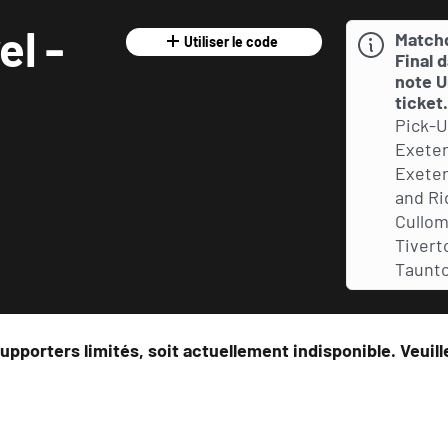
l -
Matchd
Utiliser le code
Final 
note U
ticket
Pick-U
Exeter
Exeter
and Ri
Cullom
Tivert
Taunto
upporters limités, soit actuellement indisponible. Veuil