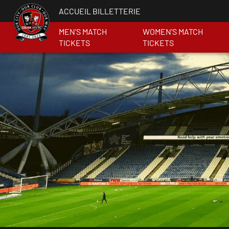
ACCUEIL BILLETTERIE
MEN'S MATCH
WOMEN'S MATCH
TICKETS
TICKETS