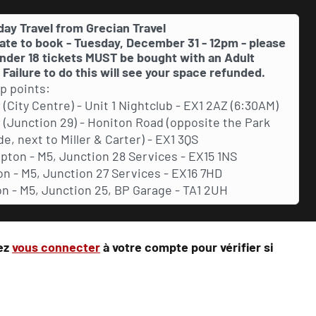
ay Travel from Grecian Travel
date to book - Tuesday, December 31 - 12pm - please
nder 18 tickets
MUST
be bought with an Adult
. Failure to do this will see your space refunded.
p points:
 (City Centre) - Unit 1 Nightclub - EX1 2AZ (6:30AM)
 (Junction 29) - Honiton Road (opposite the Park
de, next to Miller & Carter) - EX1 3QS
pton - M5, Junction 28 Services - EX15 1NS
on - M5, Junction 27 Services - EX16 7HD
n - M5, Junction 25, BP Garage - TA1 2UH
lez
vous connecter
à votre compte pour vérifier si