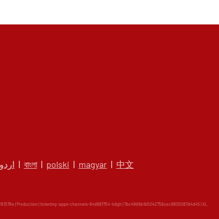
اردو
|
বাংলা
|
polski
|
magyar
|
中文
1576e | Production | ticketing-apps-channels-94d96f754-lrdgh | 7bc4999b1b5042759cec9805087d4d45 |
XL