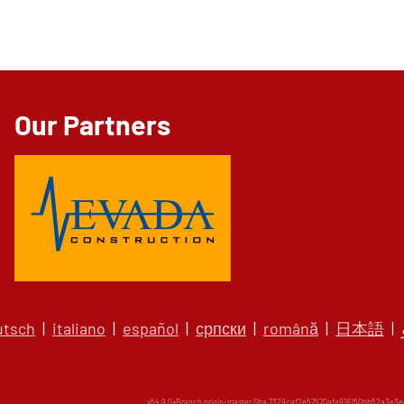
Our Partners
utsch
|
italiano
|
español
|
српски
|
română
|
日本語
|
v54.9.0+Branch.origin-master.Sha.7329caf2e57570afa918150bb52a3e3e82