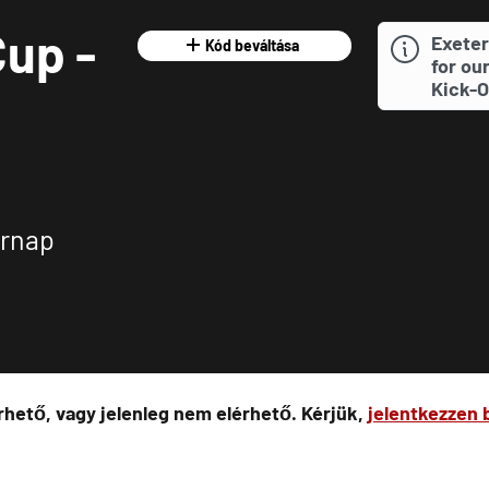
up -
Exeter
Kód beváltása
for ou
Kick-O
árnap
hető, vagy jelenleg nem elérhető. Kérjük,
jelentkezzen 