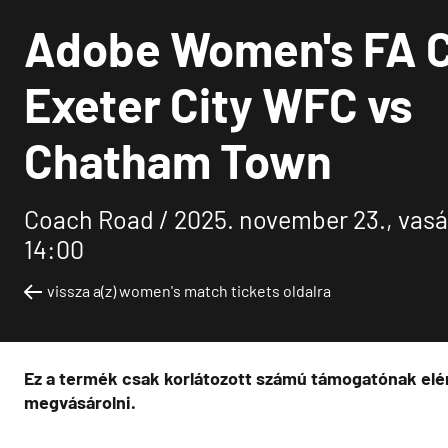
Adobe Women's FA C
Exeter City WFC vs
Chatham Town
Coach Road /
2025. november 23., vas
14:00
vissza a(z) women's match tickets oldalra
Ez a termék csak korlátozott számú támogatónak elér
megvásárolni.