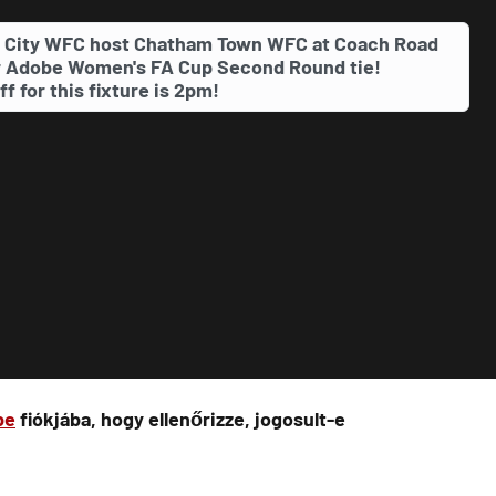
 City WFC host Chatham Town WFC at Coach Road
r Adobe Women's FA Cup Second Round tie!
ff for this fixture is 2pm!
be
fiókjába, hogy ellenőrizze, jogosult-e