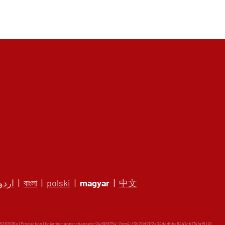
اردو
|
বাংলা
|
polski
|
magyar
|
中文
61576e | Production | ticketing-apps-channels-94d96f754-7qrq4 | f3b20d13f2a34dadbba8447cb174faf5 |
XL