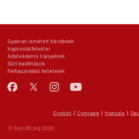
Gyakran Ismételt Kérdések
Kapcsolatfelvétel
Adatvédelmi irányelvek
Süti beállítások
Felhasználási feltételek
English
|
Cymraeg
|
français
|
De
© Szerzői jog 2026