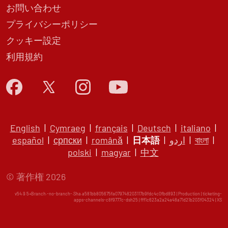
お問い合わせ
プライバシーポリシー
クッキー設定
利用規約
English
|
Cymraeg
|
français
|
Deutsch
|
italiano
|
español
|
српски
|
română
|
日本語
|
اردو
|
বাংলা
|
polski
|
magyar
|
中文
© 著作権 2026
v54.9.5+Branch.-no-branch-.Sha.a581bb805675fa079748203117b9fdc4c0fbd893 | Production | ticketing-
apps-channels-c8f9777c-dsh25 | fff1c623a2a24a48a71d21b203f04324 |
XS