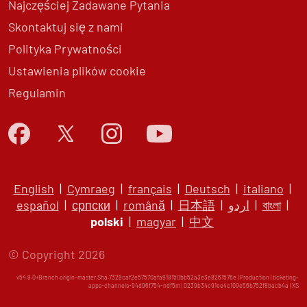
Najczęściej Zadawane Pytania
Skontaktuj się z nami
Polityka Prywatności
Ustawienia plików cookie
Regulamin
English
|
Cymraeg
|
français
|
Deutsch
|
italiano
|
español
|
српски
|
română
|
日本語
|
اردو
|
বাংলা
|
polski
|
magyar
|
中文
© Copyright 2026
v54.9.0+Branch.origin-master.Sha.7329caf2e57570afa918150bb52a3e3e8261576e | Production | ticketing-
apps-channels-94d96f754-ndf5m | 0239b34c91ee4c109e56b752f8bacb4a |
XS